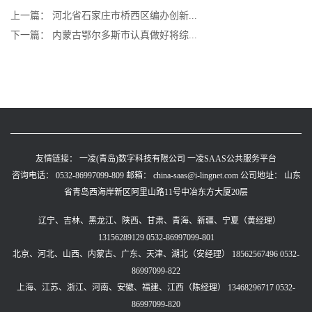
上一篇：
河北省石家庄市桥西区编办创新...
下一篇：
内蒙古鄂尔多斯市认真做好将综...
友情链接：
一凌(青岛)数字科技有限公司
一凌SAAS公共服务平台
咨询电话： 0532-86997099-809
邮箱： china-saas@i-lingnet.com
公司地址： 山东
省青岛西海岸新区阿里山路11号中冶东方大厦20层
辽宁、吉林、黑龙江、陕西、甘肃、青海、新疆、宁夏（黄经理）
13156289129 0532-86997099-801
北京、河北、山西、内蒙古、广东、天津、湖北（安经理） 18562567496 0532-
86997099-822
上海、江苏、浙江、河南、安徽、福建、江西（陈经理） 13468296717 0532-
86997099-820